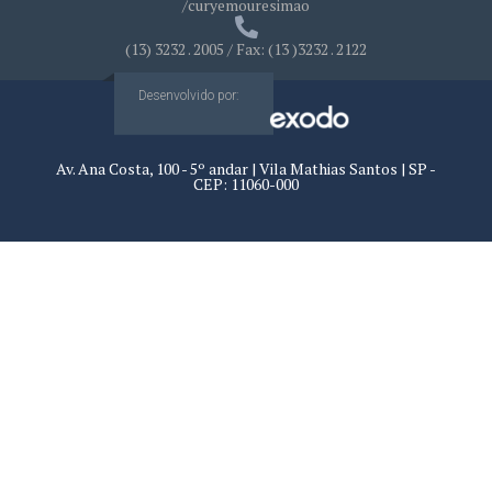
/curyemouresimao
(13) 3232 . 2005 / Fax: (13 )3232 . 2122
Desenvolvido por:
Av. Ana Costa, 100 - 5º andar | Vila Mathias Santos | SP -
CEP: 11060-000