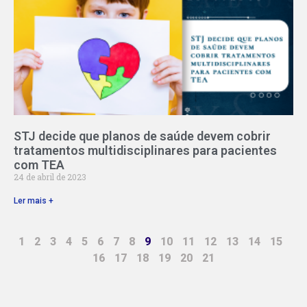
STJ decide que planos de saúde devem cobrir
tratamentos multidisciplinares para pacientes
com TEA
24 de abril de 2023
Ler mais +
1
2
3
4
5
6
7
8
9
10
11
12
13
14
15
16
17
18
19
20
21