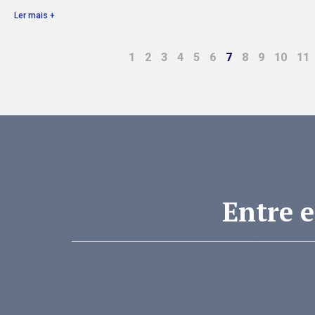
Ler mais +
1
2
3
4
5
6
7
8
9
10
11
Entre 