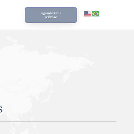
Agende uma
reunião
s