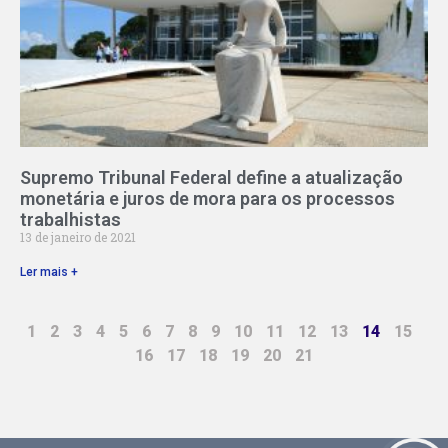
Supremo Tribunal Federal define a atualização
monetária e juros de mora para os processos
trabalhistas
13 de janeiro de 2021
Ler mais +
1
2
3
4
5
6
7
8
9
10
11
12
13
14
15
16
17
18
19
20
21