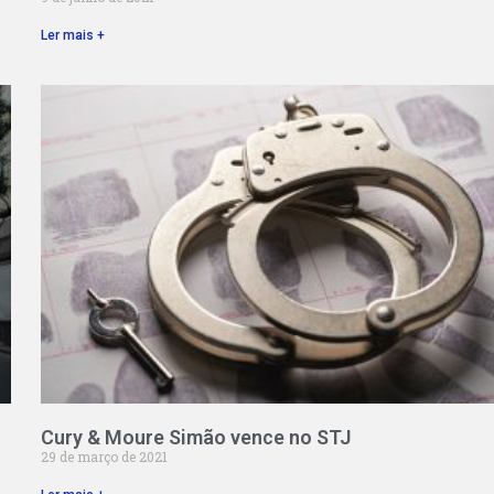
Ler mais +
Cury & Moure Simão vence no STJ
29 de março de 2021