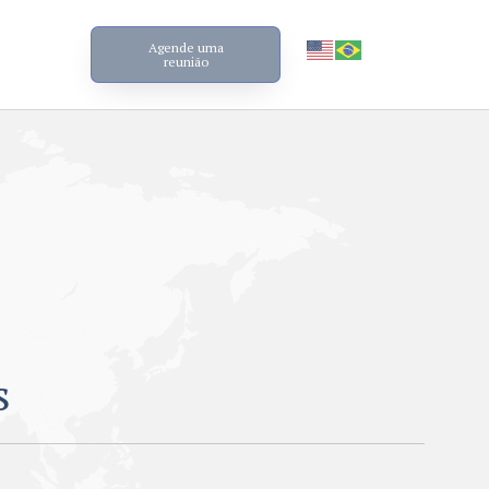
Agende uma
reunião
s