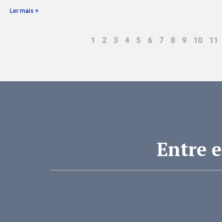
Ler mais +
1
2
3
4
5
6
7
8
9
10
11
Entre 