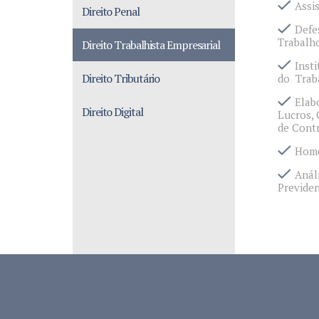
Assi
Direito Penal
Defe
Trabalh
Direito Trabalhista Empresarial
Inst
Direito Tributário
do Trab
Elab
Direito Digital
Lucros, 
de Cont
Homo
Anál
Previden