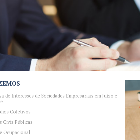
AZEMOS
sa de Interesses de Sociedades Empresariais em Juízo e
le
ídios Coletivos
s Civis Públicas
e Ocupacional