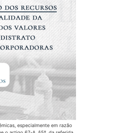
lêmicas, especialmente em razão
e o artigo 67-A, §5º, da referida