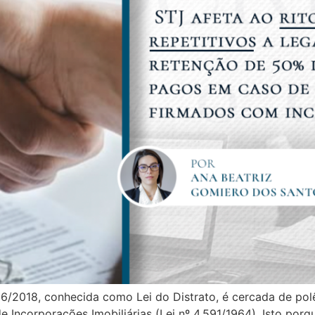
86/2018, conhecida como Lei do Distrato, é cercada de po
e Incorporações Imobiliárias (Lei nº 4.591/1964). Isto porqu