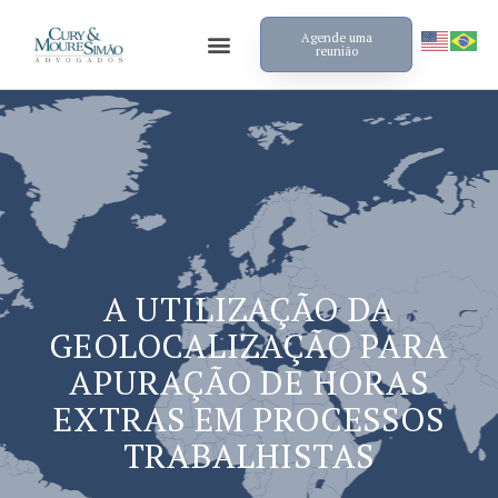
Agende uma
reunião
A UTILIZAÇÃO DA
GEOLOCALIZAÇÃO PARA
APURAÇÃO DE HORAS
EXTRAS EM PROCESSOS
TRABALHISTAS