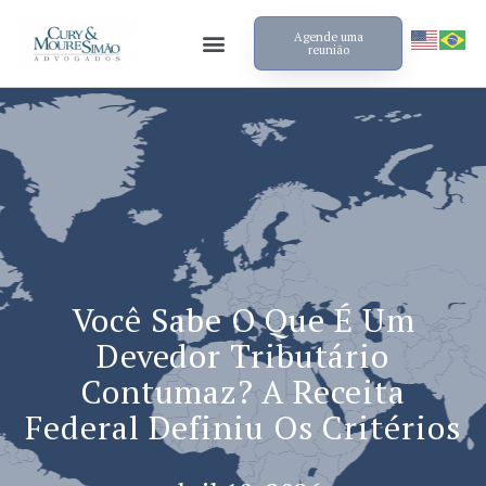
Agende uma
reunião
Você Sabe O Que É Um
Devedor Tributário
Contumaz? A Receita
Federal Definiu Os Critérios