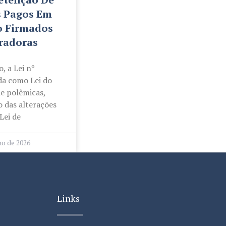
s Pagos Em
o Firmados
radoras
, a Lei nº
da como Lei do
de polêmicas,
 das alterações
Lei de
ho de 2026
Links