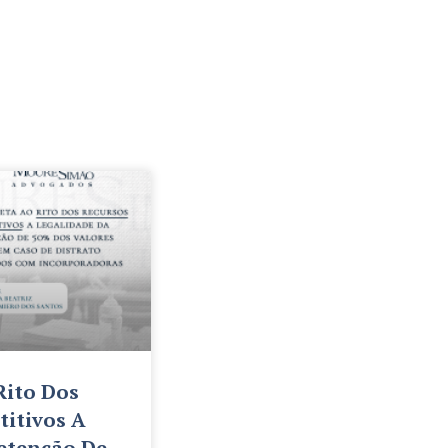
Rito Dos
titivos A
etenção De