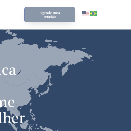
Agende uma
reunião
ica
ime
lher