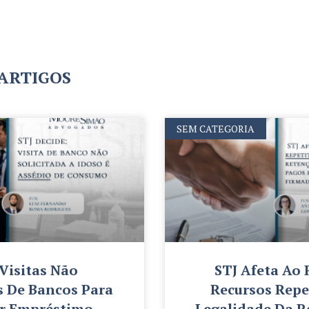
 ARTIGOS
SEM CATEGORIA
 Visitas Não
STJ Afeta Ao 
s De Bancos Para
Recursos Repe
er Empréstimo
Legalidade Da R