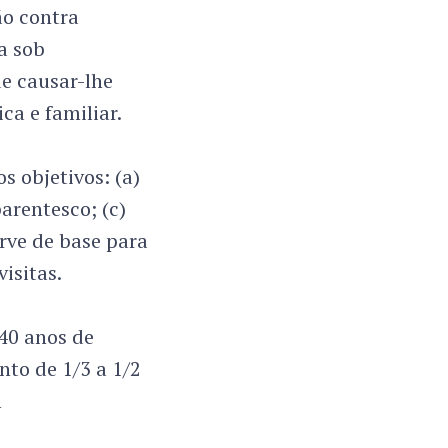
ão contra
a sob
de causar-lhe
ca e familiar.
s objetivos: (a)
parentesco; (c)
erve de base para
isitas.
40 anos de
nto de 1/3 a 1/2
m