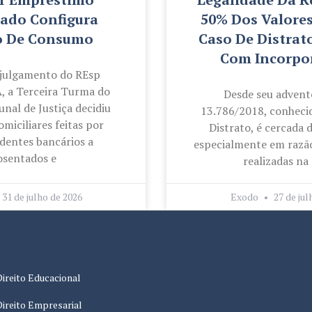
ado Configura
50% Dos Valore
o De Consumo
Caso De Distrat
Com Incorpo
 julgamento do REsp
, a Terceira Turma do
Desde seu advento
unal de Justiça decidiu
13.786/2018, conheci
omiciliares feitas por
Distrato, é cercada 
dentes bancários a
especialmente em razão
osentados e
realizadas na 
31 de julho de 2026
Exodo
27 de jul
Direito Educacional
Direito Empresarial