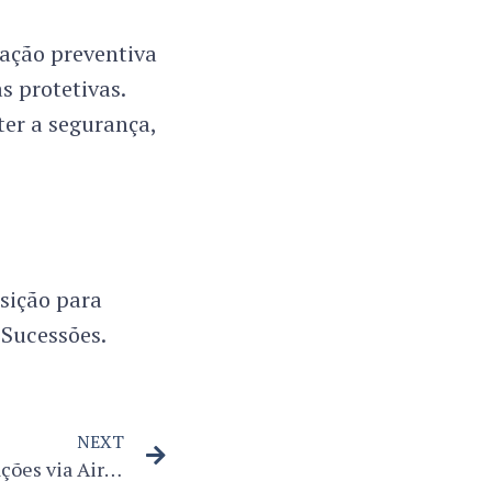
uação preventiva
s protetivas.
er a segurança,
sição para
 Sucessões.
NEXT
STJ define limites para locações via Airbnb em condomínios residenciais