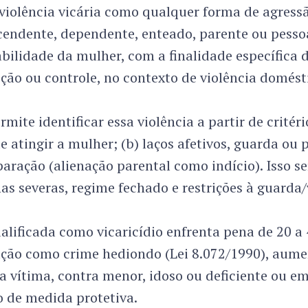
violência vicária como qualquer forma de agress
cendente, dependente, enteado, parente ou pesso
ilidade da mulher, com a finalidade específica 
ção ou controle, no contexto de violência domésti
ite identificar essa violência a partir de critério
e atingir a mulher; (b) laços afetivos, guarda ou 
aração (alienação parental como indício). Isso s
as severas, regime fechado e restrições à guarda/v
lificada como vicaricídio enfrenta pena de 20 a 
cação como crime hediondo (Lei 8.072/1990), aume
a vítima, contra menor, idoso ou deficiente ou e
de medida protetiva.