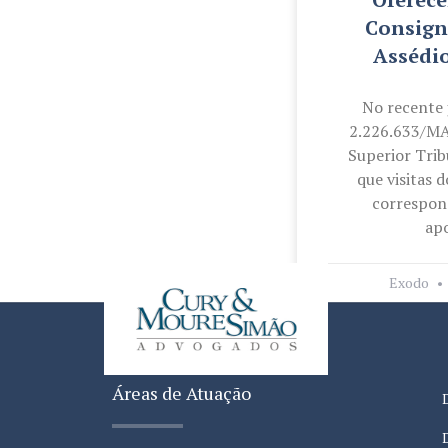
Consign
Assédi
No recente
2.226.633/MA
Superior Trib
que visitas d
correspon
ap
Exodo
Áreas de Atuação