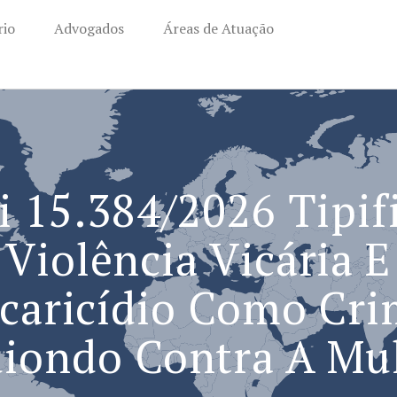
rio
Advogados
Áreas de Atuação
i 15.384/2026 Tipif
Violência Vicária E
caricídio Como Cr
iondo Contra A Mu