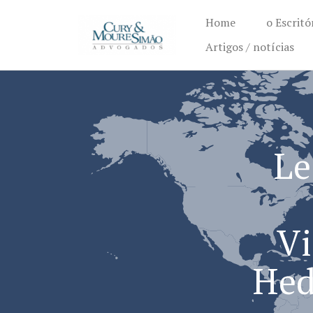
Home
o Escritó
Artigos / notícias
Le
Vi
Hed