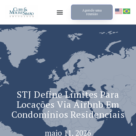
Agende uma
reunião
STJ Define Limites Para
Locações Via Airbnb Em
Condomínios Residenciais
maio 11, 2026