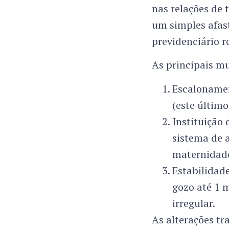
nas relações de t
um simples afas
previdenciário r
As principais mu
Escalonamen
(este último
Instituição
sistema de 
maternidade
Estabilidad
gozo até 1 
irregular.
As alterações t