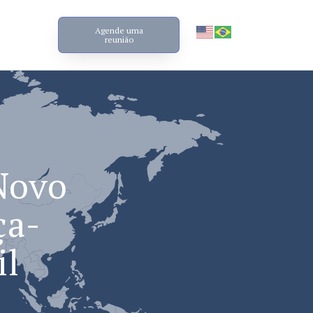
Agende uma
reunião
Novo
ça-
il