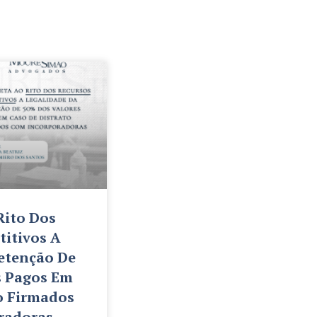
Rito Dos
titivos A
etenção De
s Pagos Em
o Firmados
radoras