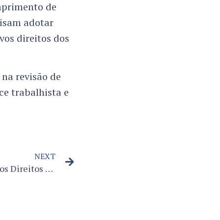
umprimento de
cisam adotar
os direitos dos
 na revisão de
e trabalhista e
NEXT
Entra em vigor o Estatuto dos Direitos do Paciente