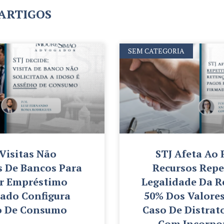
 ARTIGOS
SEM CATEGORIA
 Visitas Não
STJ Afeta Ao 
s De Bancos Para
Recursos Repe
er Empréstimo
Legalidade Da R
ado Configura
50% Dos Valore
o De Consumo
Caso De Distrat
Com Incorpo