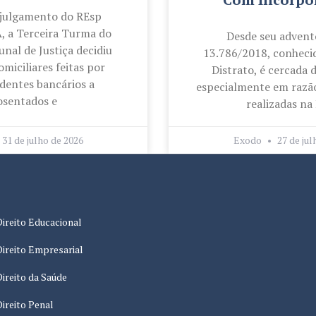
 julgamento do REsp
, a Terceira Turma do
Desde seu advento
unal de Justiça decidiu
13.786/2018, conheci
omiciliares feitas por
Distrato, é cercada 
dentes bancários a
especialmente em razão
osentados e
realizadas na 
31 de julho de 2026
Exodo
27 de jul
Direito Educacional
Direito Empresarial
Direito da Saúde
Direito Penal