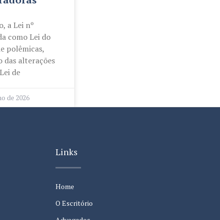
, a Lei nº
da como Lei do
de polêmicas,
 das alterações
Lei de
ho de 2026
Links
Home
O Escritório
Advogados