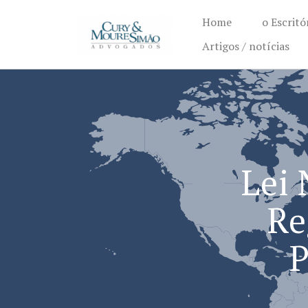
Home
o Escritó
Artigos / notícias
Lei
Re
P