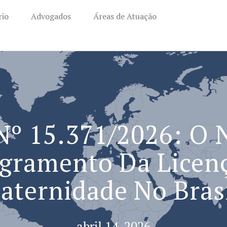
rio
Advogados
Áreas de Atuação
 Nº 15.371/2026: O 
gramento Da Licen
aternidade No Bras
abril 14, 2026