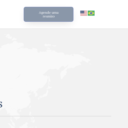
Agende uma
reunião
s