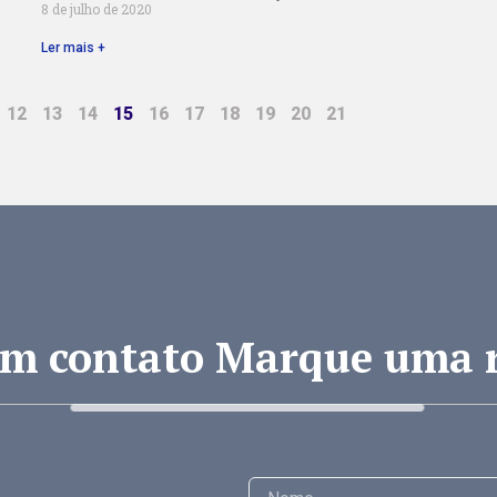
8 de julho de 2020
Ler mais +
12
13
14
15
16
17
18
19
20
21
em contato Marque uma 