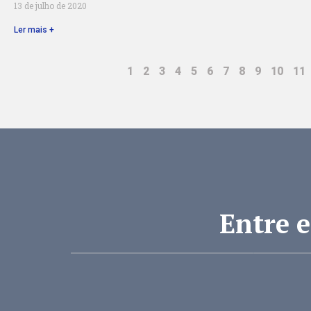
13 de julho de 2020
Ler mais +
1
2
3
4
5
6
7
8
9
10
11
Entre 