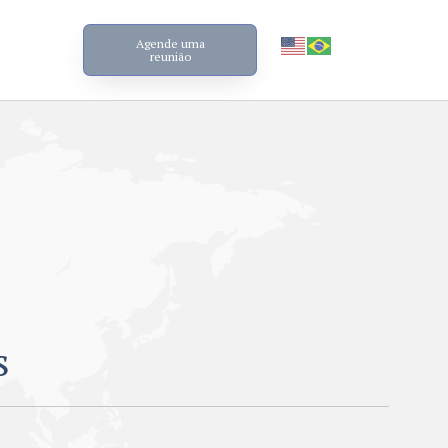
Agende uma
reunião
s