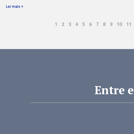
Ler mais +
1
2
3
4
5
6
7
8
9
10
11
Entre 