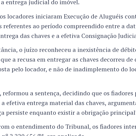
 a entrega judicial do imóvel.
os locadores iniciaram Execução de Aluguéis cont
s referentes ao período compreendido entre a da
entrega das chaves e a efetiva Consignação Judicia
ância, o juízo reconheceu a inexistência de débit
ue a recusa em entregar as chaves decorreu de 
sta pelo locador, e não de inadimplemento do lo
o, reformou a sentença, decidindo que os fiadore
 a efetiva entrega material das chaves, argumen
ça persiste enquanto existir a obrigação principal
om o entendimento do Tribunal, os fiadores int