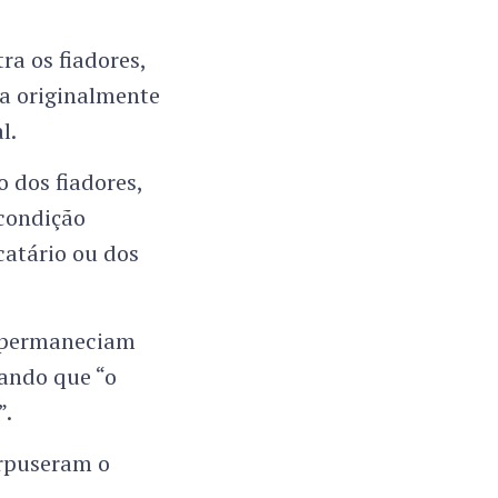
ra os fiadores,
ta originalmente
l.
o dos fiadores,
condição
catário ou dos
s permaneciam
tando que “o
”.
erpuseram o