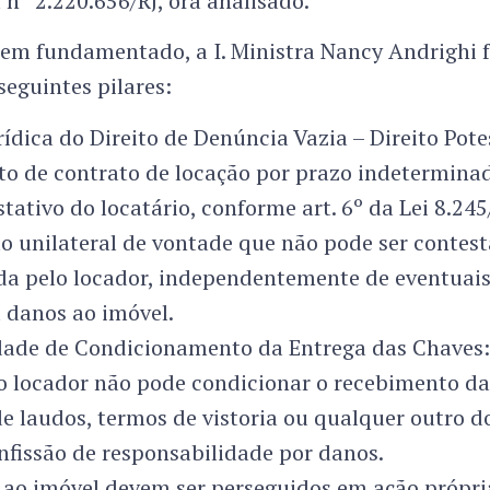
 nº 2.220.656/RJ, ora analisado.
em fundamentado, a I. Ministra Nancy Andrighi
seguintes pilares:
ídica do Direito de Denúncia Vazia – Direito Pote
o de contrato de locação por prazo indeterminad
stativo do locatário, conforme art. 6º da Lei 8.245
o unilateral de vontade que não pode ser contes
da pelo locador, independentemente de eventuais
u danos ao imóvel.
dade de Condicionamento da Entrega das Chaves: 
 o locador não pode condicionar o recebimento da
de laudos, termos de vistoria ou qualquer outro
nfissão de responsabilidade por danos.
 ao imóvel devem ser perseguidos em ação própri