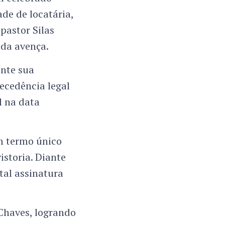
de de locatária,
pastor Silas
 da avença.
ente sua
tecedência legal
l na data
m termo único
istoria. Diante
 tal assinatura
Chaves, logrando