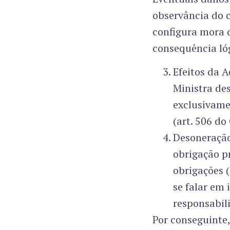
observância do c
configura mora d
consequência lóg
Efeitos da 
Ministra de
exclusivamen
(art. 506 do
Desoneração 
obrigação pr
obrigações 
se falar em
responsabil
Por conseguinte,