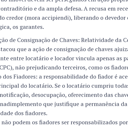
ontraditório e da ampla defesa. A recusa em rec
o credor (mora accipiendi), liberando o devedor 
ica, os garantes.
Ação de Consignação de Chaves: Relatividade da Co
stacou que a ação de consignação de chaves ajui
te entre locatário e locador vincula apenas as pa
 CPC), não prejudicando terceiros, como os fiador
dos Fiadores: a responsabilidade do fiador é ace
incipal do locatário. Se o locatário cumpriu toda
(notificação, desocupação, oferecimento das chav
 inadimplemento que justifique a permanência da
idade dos fiadores.
 não podem os fiadores ser responsabilizados por