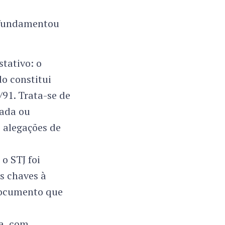
 fundamentou
stativo: o
o constitui
/91. Trata-se de
tada ou
 alegações de
o STJ foi
s chaves à
 documento que
a, com