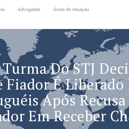
rio
Advogados
Áreas de Atuação
 Turma Do STJ Dec
 Fiador É Liberado
uguéis Após Recusa
ador Em Receber Ch