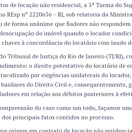
tos de locação não residencial, a 3ª Turma do Su
, no REsp nº 2220656 – RJ, sob relatoria da Minist
iu de forma unânime que fiadores não respondem 
 desocupação do imóvel quando o locador condic
chaves à concordância do locatário com laudo de
do Tribunal de Justiça do Rio de Janeiro (TJ/RJ), c
dimento: o direito potestativo do locatário de e
taculizado por exigências unilaterais do locador
s basilares do Direito Civil e, consequentemente, g
iadores em relação aos débitos posteriores à efe
a compreensão do caso como um todo, façamos um
 dos principais fatos contidos no processo.
eve origem em contrato de locação não residenci