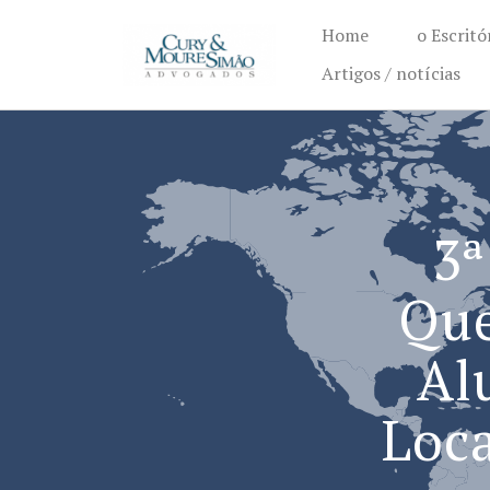
Home
o Escritó
Artigos / notícias
3ª
Que
Al
Loc