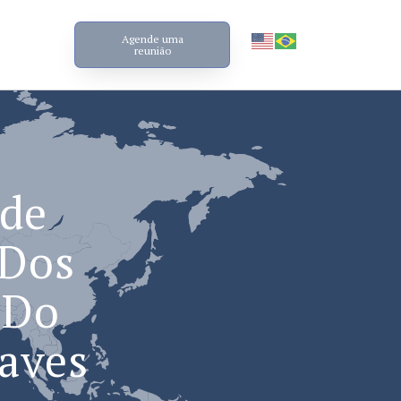
Agende uma
reunião
ide
 Dos
 Do
aves