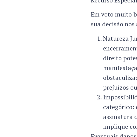
Recurso Especial
Em voto muito b
sua decisão nos 
Natureza Jur
encerrament
direito pote
manifestaçã
obstaculiza
prejuízos o
Impossibili
categórico:
assinatura 
implique co
Eventuais danos