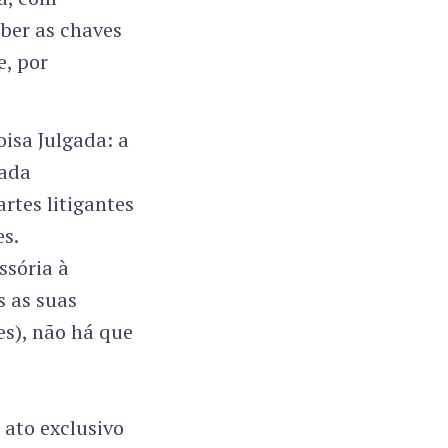
eber as chaves
e, por
isa Julgada: a
zada
rtes litigantes
es.
ssória à
s as suas
es), não há que
 ato exclusivo