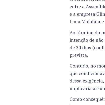
entre a Assemble
e a empresa Glin
Lima Malafaia e 
Ao término do p
intenção de não 
de 30 dias (conf
prevista.
Contudo, no mom
que condicionava
dessa exigência,
implicaria assun
Como consequênc