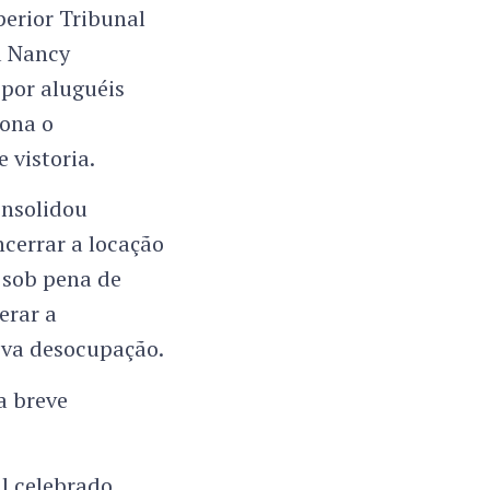
perior Tribunal
ra Nancy
por aluguéis
iona o
 vistoria.
onsolidou
ncerrar a locação
, sob pena de
erar a
tiva desocupação.
a breve
al celebrado